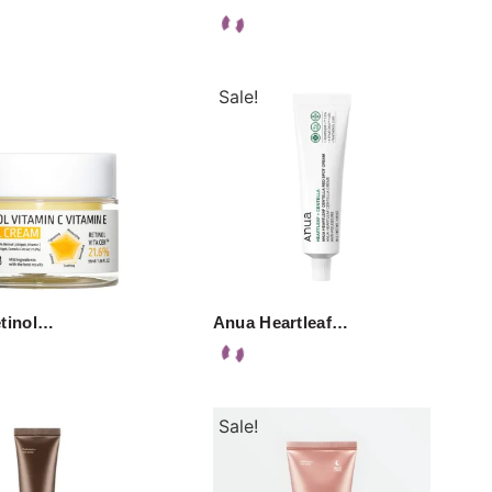
Sale!
tinol…
Anua Heartleaf…
Sale!