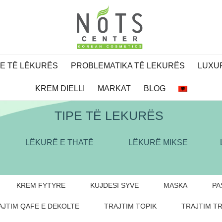
PE TË LËKURËS
PROBLEMATIKA TË LEKURËS
LUXU
KREM DIELLI
MARKAT
BLOG
TIPE TË LEKURËS
LËKURË E THATË
LËKURË MIKSE
KREM FYTYRE
KUJDESI SYVE
MASKA
PA
AJTIM QAFE E DEKOLTE
TRAJTIM TOPIK
TRAJTIM TR