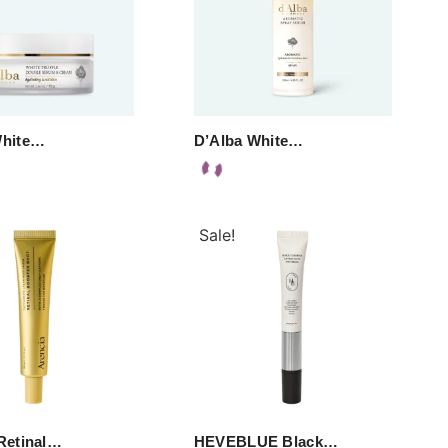
White…
D’Alba White…
Sale!
Retinal…
HEVEBLUE Black…