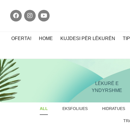
OFERTA!
HOME
KUJDESI PËR LËKURËN
TI
LËKURË E
YNDYRSHME
ALL
EKSFOLIUES
HIDRATUES
TR