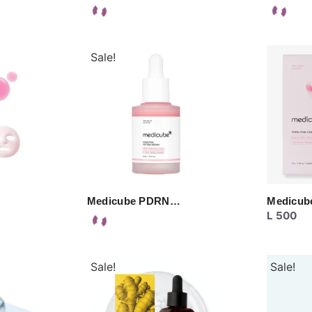
Sale!
…
Medicube PDRN…
Medicu
L
500
Sale!
Sale!