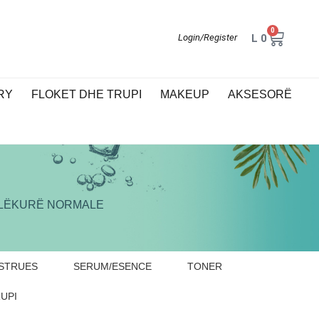
0
L
0
Login/Register
RY
FLOKET DHE TRUPI
MAKEUP
AKSESORË
LËKURË NORMALE
STRUES
SERUM/ESENCE
TONER
UPI