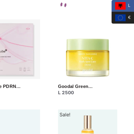
L
€
be PDRN…
Goodal Green…
L
2500
Sale!