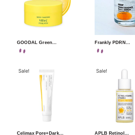
GOODAL Green…
Frankly PDRN…
Sale!
Sale!
Celimax Pore+Dark…
APLB Retinol…