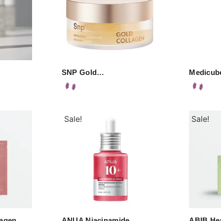
SNP Gold…
Medicub
Sale!
Sale!
lagen…
ANUA Niacinamide…
ABIB He