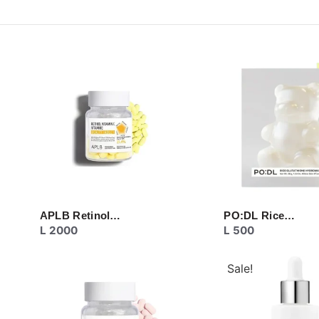
APLB Retinol…
PO:DL Rice…
L
2000
L
500
Sale!