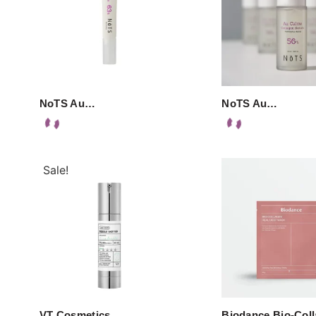
NoTS Au…
NoTS Au…
Sale!
VT Cosmetics…
Biodance Bio-Col