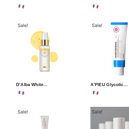
Sale!
Sale!
D’Alba White…
A’PIEU Glycolic…
Sale!
Sale!