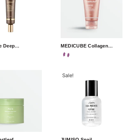
e Deep…
MEDICUBE Collagen…
Sale!
artleaf…
JUMISO Snail…