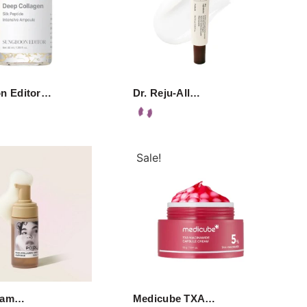
n Editor…
Dr. Reju-All…
Sale!
Bam…
Medicube TXA…