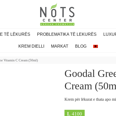
PE TË LËKURËS
PROBLEMATIKA TË LEKURËS
LUXU
KREM DIELLI
MARKAT
BLOG
ne Vitamin C Cream (50ml)
Goodal Gree
Cream (50m
Krem për lëkurat e thata apo m
L
4100