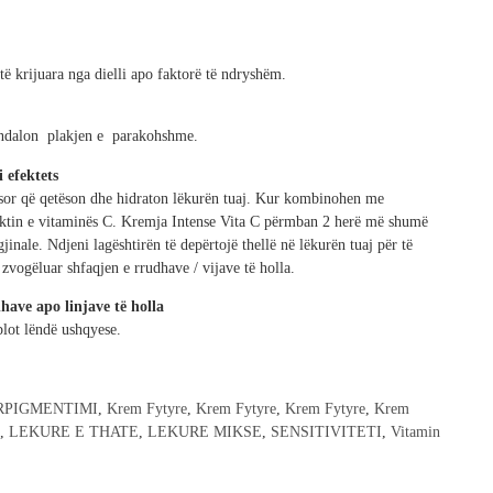
 krijuara nga dielli apo faktorë të ndryshëm.
andalon plakjen e parakohshme.
 efektets
esor që qetëson dhe hidraton lëkurën tuaj. Kur kombinohen me
ktin e vitaminës C. Kremja Intense Vita C përmban 2 herë më shumë
inale. Ndjeni lagështirën të depërtojë thellë në lëkurën tuaj për të
 zvogëluar shfaqjen e rrudhave / vijave të holla.
ave apo linjave të holla
lot lëndë ushqyese.
RPIGMENTIMI
,
Krem Fytyre
,
Krem Fytyre
,
Krem Fytyre
,
Krem
e
,
LEKURE E THATE
,
LEKURE MIKSE
,
SENSITIVITETI
,
Vitamin