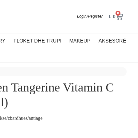
0
L
0
Login/Register
RY
FLOKET DHE TRUPI
MAKEUP
AKSESORË
n Tangerine Vitamin C
l)
ikse/zbardhues/antiage