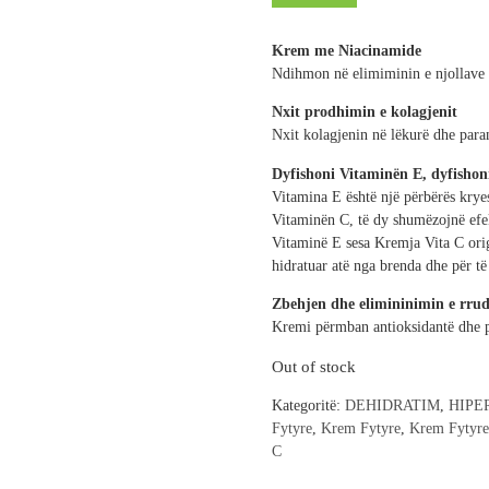
Krem me Niacinamide
Ndihmon në elimiminin e njollave të
Nxit prodhimin e kolagjenit
Nxit kolagjenin në lëkurë dhe par
Dyfishoni Vitaminën E, dyfishoni
Vitamina E është një përbërës kry
Vitaminën C, të dy shumëzojnë efe
Vitaminë E sesa Kremja Vita C origj
hidratuar atë nga brenda dhe për të
Zbehjen dhe elimininimin e rrudh
Kremi përmban antioksidantë dhe p
Out of stock
Kategoritë:
DEHIDRATIM
,
HIPE
Fytyre
,
Krem Fytyre
,
Krem Fytyr
C